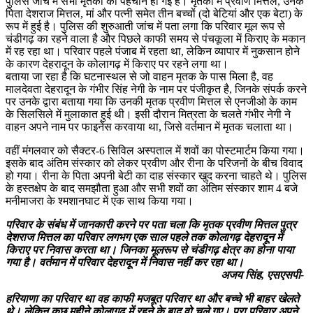
पुलिस जांच में सभी मृतकों की पहचान हो गई है। मृतकों में प्रवीण मित्तल, उनके
पिता देशराज मित्तल, मां और पत्नी समेत तीन बच्चों (दो बेटियां और एक बेटा) के
रूप में हुई है। पुलिस की शुरुआती जांच में पता लगा कि परिवार मूल रूप से
चंडीगढ़ का रहने वाला है और पिछले काफी समय से पंचकूला में किराए के मकान
में रह रहा था। परिवार पहले पंजाब में रहता था, लेकिन व्यापार में नुकसान होने
के कारण देहरादून के कोलागढ़ में किराए पर रहने लगा था।
बताया जा रहा है कि घटनास्थल से जो वाहन मृतक के पास मिला है, वह
मालदेवता देहरादून के गंभीर सिंह नेगी के नाम पर पंजीकृत है, जिनके संपर्क करने
पर उनके द्वारा बताया गया कि उनकी मृतक प्रवीण मित्तल से एनजीओ के काम
के सिलसिले में मुलाकात हुई थी। इसी दौरान मित्रता के चलते गंभीर नेगी ने
वाहन अपने नाम पर फाइनेंस करवाया था, जिसे वर्तमान में मृतक चलाता था।
वहीं मंगलवार को सैक्टर-6 सिविल अस्पताल में शवों का पोस्टमार्टम किया गया।
इसके बाद अंतिम संस्कार को लेकर प्रवीण और रीना के परिजनों के बीच विवाद
हो गया। रीना के पिता अपनी बेटी का दाह संस्कार खुद करना चाहते थे। पुलिस
के हस्तक्षेप के बाद समझौता हुआ और सभी शवों का अंतिम संस्कार शाम 4 बजे
मनीमाजरा के श्मशानघाट में एक साथ किया गया।
परिवार के संबंध में जानकारी करने पर पता चला कि मृतक प्रवीण मित्तल पुत्र
देशराज मित्तल का परिवार लगभग एक साल पहले तक कोलागढ़ देहरादून में
किराए पर निवास करता था। जिनका मूलरूप से चंडीगढ़ क्षेत्र का होना पाया
गया है। वर्तमान में परिवार देहरादून में निवास नहीं कर रहा था।
अजय सिंह, एसएसपी-
हरियाणा का परिवार था वह काफी मजबूत परिवार था और बच्चे भी बाहर खेलते
थे। लेकिन कुछ महीने कोलागढ़ में रहने के बाद वो चले गए। पूरा परिवार अपने