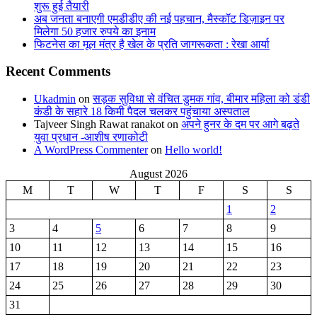
शुरू हुई तैयारी
अब जनता बनाएगी एमडीडीए की नई पहचान, मैस्कॉट डिज़ाइन पर
मिलेगा 50 हजार रुपये का इनाम
फिटनेस का मूल मंत्र है खेल के प्रति जागरूकता : रेखा आर्या
Recent Comments
Ukadmin
on
सड़क सुविधा से वंचित डुमक गांव, बीमार महिला को डंडी
कंडी के सहारे 18 किमी पैदल चलकर पहुंचाया अस्पताल
Tajveer Singh Rawat ranakot
on
अपने हुनर के दम पर आगे बढ़ते
युवा प्रधान -आशीष रणाकोटी
A WordPress Commenter
on
Hello world!
August 2026
M
T
W
T
F
S
S
1
2
3
4
5
6
7
8
9
10
11
12
13
14
15
16
17
18
19
20
21
22
23
24
25
26
27
28
29
30
31