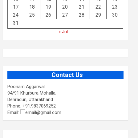
17
18
19
20
21
22
23
24
25
26
27
28
29
30
31
« Jul
Contact Us
Poonam Aggarwal
94/91 Khurbura Mohalla,
Dehradun, Uttarakhand
Phone: +91.9837069252
Email:
@gmail.com