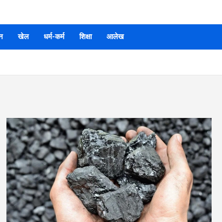
न
खेल
धर्म-कर्म
शिक्षा
आलेख