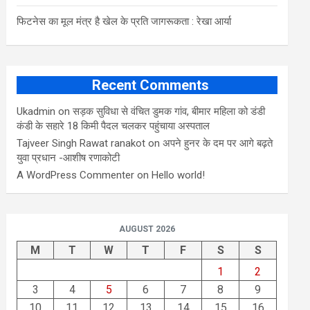
फिटनेस का मूल मंत्र है खेल के प्रति जागरूकता : रेखा आर्या
Recent Comments
Ukadmin
on
सड़क सुविधा से वंचित डुमक गांव, बीमार महिला को डंडी
कंडी के सहारे 18 किमी पैदल चलकर पहुंचाया अस्पताल
Tajveer Singh Rawat ranakot
on
अपने हुनर के दम पर आगे बढ़ते
युवा प्रधान -आशीष रणाकोटी
A WordPress Commenter
on
Hello world!
AUGUST 2026
M
T
W
T
F
S
S
1
2
3
4
5
6
7
8
9
10
11
12
13
14
15
16