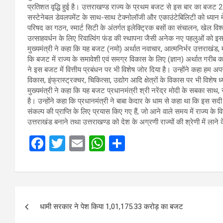
प्रतिशत वृद्धि हुई है। उत्तराखण्ड राज्य के प्रथम बजट से इस बार का बज
सस्टेनेबल डेवलपमेंट के साथ-साथ टेक्नोलॉजी और एकाउंटेबिलिटी को ध्यान मे
परिषद का गठन, स्मार्ट सिटी के अंतर्गत इलेक्ट्रिक बसों का संचालन, खेल विश्
उत्साहवर्धन के लिए रिवाल्विंग फंड की स्थापना जैसी अनेक नए पहलुओं को इसम
मुख्यमंत्री ने कहा कि यह बजट (नमो) अर्थात नवाचार, आत्मनिर्भर उत्तराखं
कि बजट में राज्य के समावेशी एवं समग्र विकास के लिए (ज्ञान) अर्थात गरीब कल
ने इस बजट में वित्तीय प्रबंधन पर भी विशेष जोर दिया है। उन्होंने कहा हम अपन
विकास, इंफ्रास्ट्रक्चर, चिकित्सा, उद्योग आदि क्षेत्रों के विकास पर भी विशेष ध
मुख्यमंत्री ने कहा कि यह बजट प्रधानमंत्री श्री नरेंद्र मोदी के सबका स
है। उन्होंने कहा कि प्रधानमंत्री ने बाबा केदार के धाम से कहा था कि इस 
संकल्प की प्राप्ति के लिए प्रयास किए गए हैं, जो आने वाले समय में राज्य क
उत्तराखंड बनाने तथा उत्तराखण्ड को देश के अग्रणी राज्यों की श्रेणी में लाने
F
T
E
W
S
a
wi
m
h
h
ce
tt
ail
at
ar
b
er
s
e
Post
o
A
धामी सरकार ने पेश किया 1,01,175.33 करोड़ का बजट
navigation