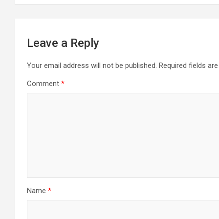
o
p
k
p
Leave a Reply
Your email address will not be published.
Required fields a
Comment
*
Name
*