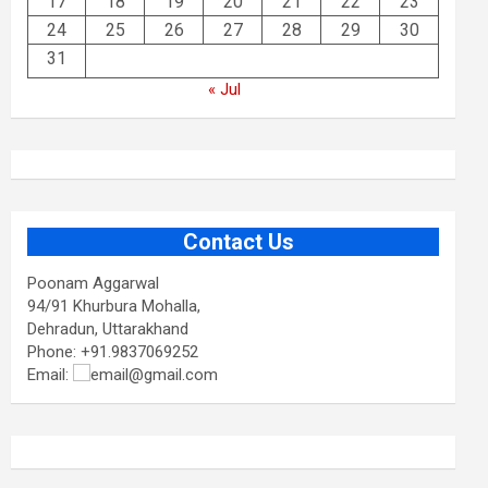
17
18
19
20
21
22
23
24
25
26
27
28
29
30
31
« Jul
Contact Us
Poonam Aggarwal
94/91 Khurbura Mohalla,
Dehradun, Uttarakhand
Phone: +91.9837069252
Email:
@gmail.com