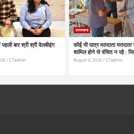
उत्तराखण्ड
ं पहली बार श्री श्री वेलबीइंग
कोई भी पात्र मतदाता मतदाता सू
शामिल होने से वंचित न रहे : ज
026
CTadmin
August 6, 2026
CTadmin