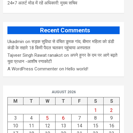
24×7 अलर्ट मोड में रहें अधिकारी: मुख्य सचिव
Recent Comments
Ukadmin
on
सड़क सुविधा से वंचित डुमक गांव, बीमार महिला को डंडी
कंडी के सहारे 18 किमी पैदल चलकर पहुंचाया अस्पताल
Tajveer Singh Rawat ranakot
on
अपने हुनर के दम पर आगे बढ़ते
युवा प्रधान -आशीष रणाकोटी
A WordPress Commenter
on
Hello world!
AUGUST 2026
M
T
W
T
F
S
S
1
2
3
4
5
6
7
8
9
10
11
12
13
14
15
16