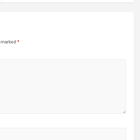
re marked
*